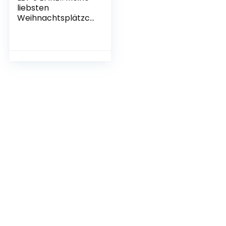
liebsten
Weihnachtsplätzch
en – Ausgezeichnet
mit dem
Deutschen
Kochbuchpreis
Gold 2021
Gebundene
Ausgabe – 1.
September 2021