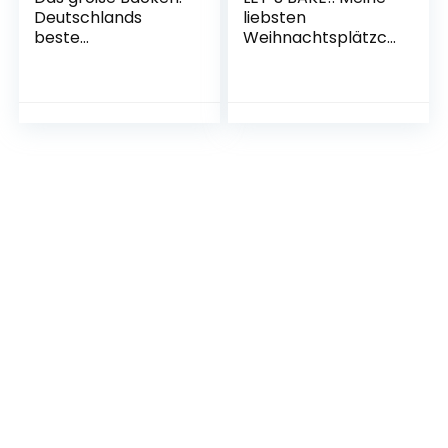
Deutschlands
liebsten
beste
Weihnachtsplätzch
Hobbybäcker:innen
en – Ausgezeichnet
– Das Siegerbuch
mit dem
2022 mit
Deutschen
Jubiläums-Special
Kochbuchpreis
Gebundene
Gold 2021
Ausgabe – 24.
Gebundene
Oktober 2022
Ausgabe – 1.
September 2021