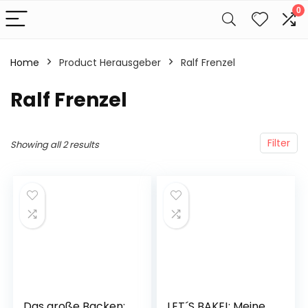
0
Home
Product Herausgeber
Ralf Frenzel
Ralf Frenzel
Filter
Showing all 2 results
Das große Backen:
LET´S BAKE!: Meine