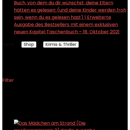
Buch, von dem du dir wünschst, deine Eltern
hätten es gelesen: (und deine Kinder werden froh
sein, wenn du es gelesen hast) | Erweiterte
Ausgabe des Bestsellers mit einem exklusiven
neuen Kapitel Taschenbuch – 18. Oktober 2021
Home
Shop
Krimis & Thriller
Page 2
Krimis & Thriller
Filter
Showing 13–24 of 76 results
Added to wishlist
Removed from wishlist
0
Add to compare