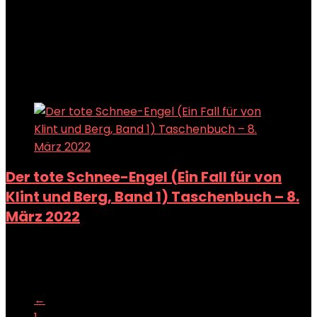
Added to wishlist
Removed from wishlist
0
Add to compare
Added to wishlist
Removed from wishlist
0
Add to compare
Der tote Schnee-Engel (Ein Fall für von
Klint und Berg, Band 1) Taschenbuch – 8.
März 2022
Added to wishlist
Removed from wishlist
0
Add to compare
←