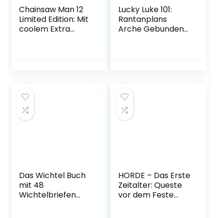
Chainsaw Man 12
Lucky Luke 101:
Limited Edition: Mit
Rantanplans
coolem Extra
Arche Gebundene
Taschenbuch – 8.
Ausgabe – 4.
Mai 2023
November 2022
Das Wichtel Buch
HORDE – Das Erste
mit 48
Zeitalter: Queste
Wichtelbriefen
vor dem Feste
zum Ausschneiden:
(HORDE Comic
Für die Wichteltür
Band 1) Broschiert