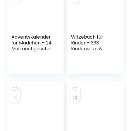
Adventskalender
Witzebuch für
für Mädchen – 24
Kinder – 333
Mutmachgeschich
Kinderwitze &
ten für jeden Tag
Scherzfragen:
im Advent: Starke
Geschenk für
Botschaften für
Mädchen und
mehr Mut und
Junge ab 8 Jahre,
Selbstvertrauen –
Witzebuch für
Ein Geschenk für
Kinder,
besondere
Kinderbücher
Mädchen
Taschenbuch – 12.
Taschenbuch – 9.
November 2019
Oktober 2021