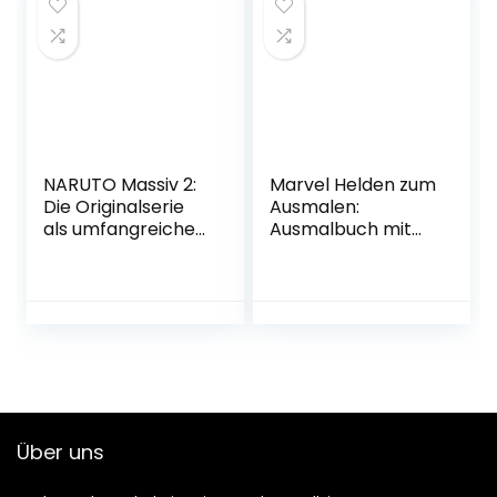
besondere
Mädchen
Taschenbuch – 9.
Oktober 2021
NARUTO Massiv 2:
Marvel Helden zum
Die Originalserie
Ausmalen:
als umfangreiche
Ausmalbuch mit
Sammelbandausg
über 70 s/w-
abe! (2)
Vorlagen (Die
Taschenbuch – 31.
Marvel-Activity-
Oktober 2017
Reihe, Band 2)
Über uns