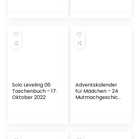
bewegend und
(Manhua)
aufbauend | Ein
Taschenbuch – 9.
Geschenkbuch für
November 2022
alle, die ein
bisschen Mut
verschenken
wollen Gebundene
Ausgabe – 28.
Februar 2020
Solo Leveling 06
Adventskalender
Taschenbuch – 17.
für Mädchen – 24
Oktober 2022
Mutmachgeschich
ten für jeden Tag
im Advent: Starke
Botschaften für
mehr Mut und
Selbstvertrauen –
Ein Geschenk für