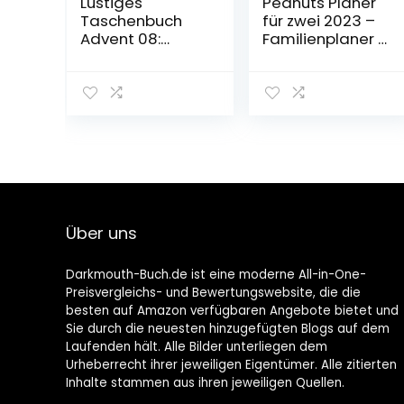
Lustiges
Peanuts Planer
Taschenbuch
für zwei 2023 –
Advent 08:
Familienplaner –
Sonderband
Wandkalender
Broschiert – 4.
mit
Oktober 2022
Monatskalendar
ium – 2 Spalten,
Schulferien, 3-
Monats-Ausblick
Januar bis März
2024 – 16 x 34,7
cm Kalender –
Wandkalender,
Über uns
22. März 2022
Darkmouth-Buch.de ist eine moderne All-in-One-
Preisvergleichs- und Bewertungswebsite, die die
besten auf Amazon verfügbaren Angebote bietet und
Sie durch die neuesten hinzugefügten Blogs auf dem
Laufenden hält. Alle Bilder unterliegen dem
Urheberrecht ihrer jeweiligen Eigentümer. Alle zitierten
Inhalte stammen aus ihren jeweiligen Quellen.