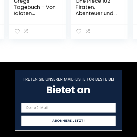
Gregs
One Piece 102:
Tagebuch – Von
Piraten,
Idioten
Abenteuer und
umzingelt!: Ein
der größte
Comic-Roman.
Schatz der Welt!
Ausgezeichnet
Taschenbuch –
mit dem Blue
25. Oktober 2022
Peter Book
Award 2012; Best
Children’s Book
of the Last 10
Years
Taschenbuch –
TRETEN SIE UNSERER MAIL-LISTE FÜR BESTE BEI
8. August 2021
Bietet an