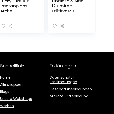
Lucky Luke 101:
Chainsaw Man
Rantanplans
12 Limited
Arche
Edition: Mit
Gebundene
coolem Extra
Ausgabe – 4.
Taschenbuch –
November 2022
8. Mai 2023
Schnelllinks
Erklärungen
Home
Datenschutz-
Bestimmungen
Alle shoppen
Geschäftsbedingungen
Blogs
Affiliate-Offenlegung
Unsere Webshops
Werben