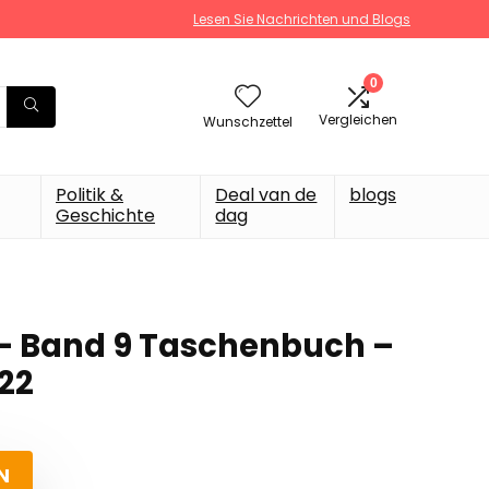
Lesen Sie Nachrichten und Blogs
0
Vergleichen
Wunschzettel
Politik &
Deal van de
blogs
Geschichte
dag
 – Band 9 Taschenbuch –
022
N