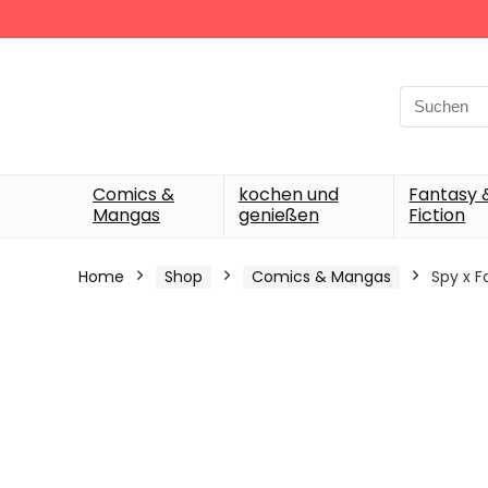
Search
for:
Comics &
kochen und
Fantasy 
Mangas
genießen
Fiction
Home
Shop
Comics & Mangas
Spy x F