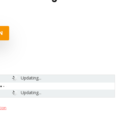
N
Updating...
Updating...
tion