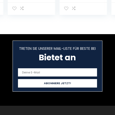
Schmuckausga
Käpt’n Hook aus
be) (Harry
»Peter Pan« (9)
Potter 1):
Gebundene
Illustrierte
Ausgabe – 29.
Ausgabe
September 2022
Gebundene
Ausgabe –
Illustriert, 6.
Oktober 2015
TRETEN SIE UNSERER MAIL-LISTE FÜR BESTE BEI
Bietet an