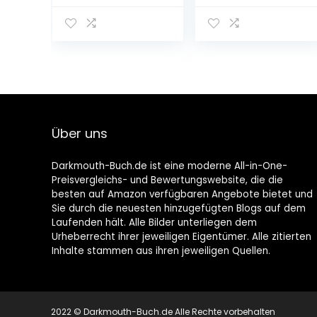
Schmuckausga
Sammlung:
be) (Harry
Noch mehr
Potter 4):
erstaunliche
Illustrierte
Fakten rund um
Ausgabe
den
Gebundene
berühmtesten
Ausgabe –
Zauberer der
Ungekürzte
Welt | Ein
Ausgabe, 8.
besonderes
Über uns
Oktober 2019
Buch für
Potterheads
Taschenbuch –
Darkmouth-Buch.de ist eine moderne All-in-One-
8. März 2022
Preisvergleichs- und Bewertungswebsite, die die
besten auf Amazon verfügbaren Angebote bietet und
Sie durch die neuesten hinzugefügten Blogs auf dem
Laufenden hält. Alle Bilder unterliegen dem
Urheberrecht ihrer jeweiligen Eigentümer. Alle zitierten
Inhalte stammen aus ihren jeweiligen Quellen.
2022 © Darkmouth-Buch.de Alle Rechte vorbehalten