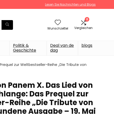
Lesen Sie Nachrichten und Blogs
0
Vergleichen
Wunschzettel
Politik &
Deal van de
blogs
Geschichte
dag
requel zur Weltbestseller-Reihe „Die Tribute von
on Panem X. Das Lied von
hlange: Das Prequel zur
r-Reihe „Die Tribute von
ndene Ausgabe – 19. Mai