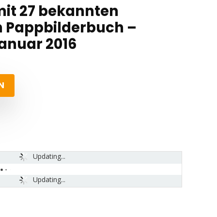
mit 27 bekannten
n Pappbilderbuch –
 Januar 2016
N
Updating...
Updating...