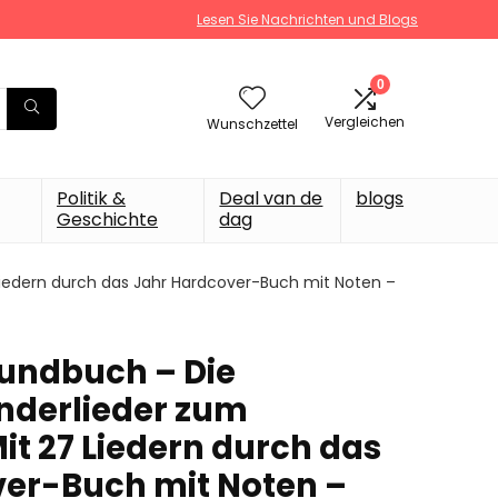
Lesen Sie Nachrichten und Blogs
0
Vergleichen
Wunschzettel
Politik &
Deal van de
blogs
Geschichte
dag
Liedern durch das Jahr Hardcover-Buch mit Noten –
undbuch – Die
nderlieder zum
it 27 Liedern durch das
er-Buch mit Noten –