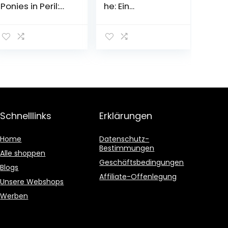
Ponies in Peril:
he: Ein
Advent
Adventsbuch in
Calendar Book
24 Kapiteln
Hardcover –
Gebundene
September 19,
Ausgabe –
2022
Adventskalende
r, 2. August 2018
Schnelllinks
Erklärungen
Home
Datenschutz-
Bestimmungen
Alle shoppen
Geschäftsbedingungen
Blogs
Affiliate-Offenlegung
Unsere Webshops
Werben