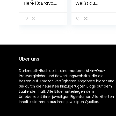
Tiere 13: Bravo,
Weißt du
bravissimo! (13)
eigentlich, wie
Gebundene
lieb ich dich
Ausgabe – 22.
hab?:
Oktober 2022
Adventskalende
r
Über uns
Darkmouth-Buch.de ist eine moderne All-in-One-
Preisvergleichs- und Bewertungswebsite, die die
besten auf Amazon verfügbaren Angebote bietet und
Sie durch die neuesten hinzugefügten Blogs auf dem
Laufenden hält. Alle Bilder unterliegen dem
Urheberrecht ihrer jeweiligen Eigentümer. Alle zitierten
Inhalte stammen aus ihren jeweiligen Quellen.