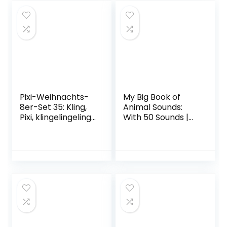
Pixi-Weihnachts-
My Big Book of
8er-Set 35: Kling,
Animal Sounds:
Pixi, klingelingeling
With 50 Sounds |
(8×1 Exemplar)
High-quality sound
(35) Taschenbuch
book with realistic
– 1. Oktober 2020
sounds for children
from 24 months