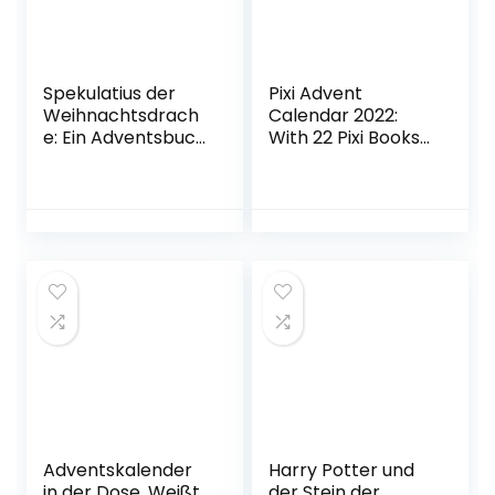
Spekulatius der
Pixi Advent
Weihnachtsdrach
Calendar 2022:
e: Ein Adventsbuch
With 22 Pixi Books
in 24 Kapiteln
and 2 Maxi Pixi
Gebundene
Ausgabe –
Adventskalender,
2. August 2018
Adventskalender
Harry Potter und
in der Dose. Weißt
der Stein der