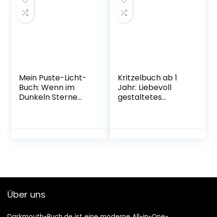
Mein Puste-Licht-
Kritzelbuch ab 1
Buch: Wenn im
Jahr: Liebevoll
Dunkeln Sterne
gestaltetes
funkeln: Gute-
Malbuch für
Nacht-Buch mit
Kleinkinder ab 1
Puste-Licht und
Jahr | Erstes
LED-Lämpchen,
Ausmalbuch mit
Mitmachbuch für
großen Motiven
Kinder ab 18
zum Ausmalen |
Monaten
Förderung der
Pappbilderbuch –
Kreativität und
1. August 2020
Motorik
Über uns
Taschenbuch – 6.
März 2022
Darkmouth-Buch.de ist eine moderne All-in-One-