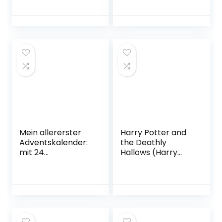
book with realistic
Gebundene
sounds for children
Ausgabe –
from 24 months
Adventskalender,
2. August 2018
Mein allererster
Harry Potter and
Adventskalender:
the Deathly
mit 24
Hallows (Harry
Pappbilderbücher
Potter Book 7)
n zum
Paperback – April
Herausnehmen
22, 2011
Pappbilderbuch –
Adventskalender,
24. September
2018