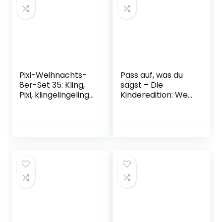
internationaler
Roman
Taschenbuch – 19.
März 2010
Pixi-Weihnachts-
Pass auf, was du
8er-Set 35: Kling,
sagst – Die
Pixi, klingelingeling
Kinderedition: Wer
(8×1 Exemplar)
bei diesem Spiel
(35) Taschenbuch
»Ja«, »Nein« oder
– 1. Oktober 2020
»Vielleicht« sagt,
verliert! Karten –
15. Juni 2021