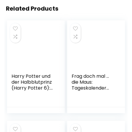
Related Products
Harry Potter und
Frag doch mal …
der Halbblutprinz
die Maus:
(Harry Potter 6):
Tageskalender
Ausgezeichnet mit
2023 – Mein
dem British Book
Kalender für jeden
Award, Book of the
Tag! Kalender –
Year 2006 und
Tageskalender, 23.
dem Deutschen
Mai 2022
Phantastik-Preis
2006, Kategorie