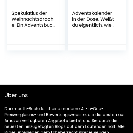
Spekulatius der
Adventskalender
Weihnachtsdrach
in der Dose. Weißt
e: Ein Adventsbuch
du eigentlich, wie
in 24 Kapiteln
lieb ich dich hab?:
Gebundene
Adventskalender
Ausgabe –
Adventskalender,
2. August 2018
Über uns
Darkmouth-Buch.de ist eine moderne All-in-One-
Preisvergleichs- und Bewertungswebsite, die die besten auf
Amazon verfügbaren Angebote bietet und Sie durch die
neuesten hinzugefügten Blogs auf dem Laufenden hält. Alle
Bilder unterliegen dem Urheberrecht ihrer jeweiligen