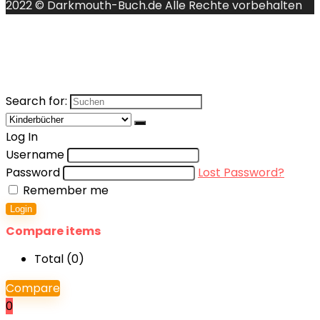
2022 © Darkmouth-Buch.de Alle Rechte vorbehalten
Search for:
Log In
Username
Password
Lost Password?
Remember me
Login
Compare items
Total (
0
)
Compare
0