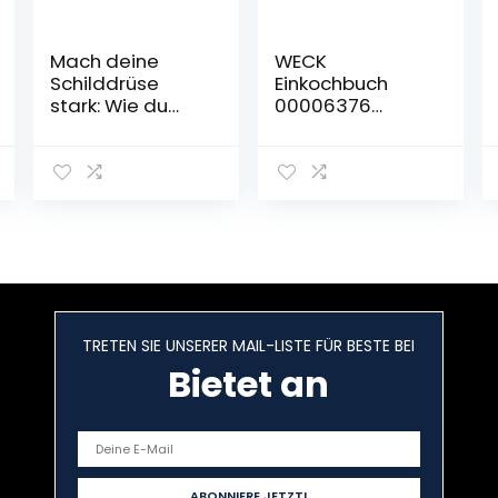
Mach deine
WECK
Schilddrüse
Einkochbuch
stark: Wie du
00006376
Hashimoto und
deutsch, Buch
Schilddrüsenunt
zum
erfunktion in den
Haltbarmachen
Griff bekommst
von
(GU Gesundheit)
Lebensmittel,
Taschenbuch –
Einmachen von
3. November
Obst & Gemüse,
2022
Anleitung zum
Einkochen,
gebundene
TRETEN SIE UNSERER MAIL-LISTE FÜR BESTE BEI
Ausgabe, 144
Bietet an
farbige Seiten,
mit Fotos