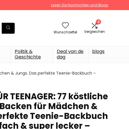
Lesen Sie Nachrichten und Blogs
0
Vergleichen
Wunschzettel
Politik &
Deal van de
blogs
Geschichte
dag
chen & Jungs. Das perfekte Teenie-Backbuch –
 TEENAGER: 77 köstliche
 Backen für Mädchen &
erfekte Teenie-Backbuch
nfach & super lecker –