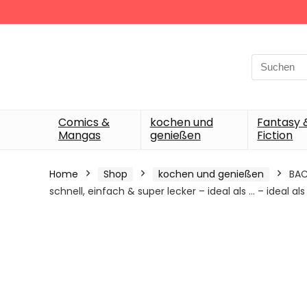
Search
for:
Comics &
kochen und
Fantasy 
Mangas
genießen
Fiction
Home
Shop
kochen und genießen
BAC
schnell, einfach & super lecker – ideal als … – ideal 