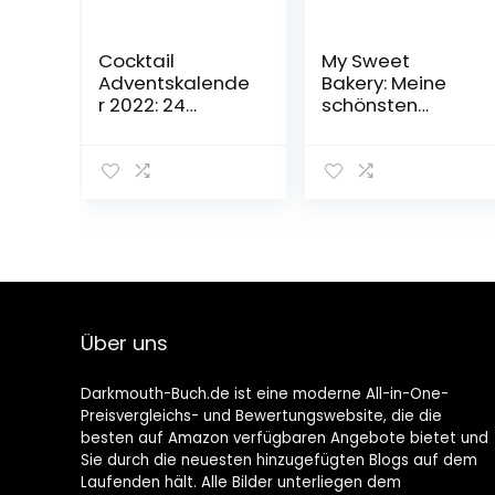
Cocktail
My Sweet
Adventskalende
Bakery: Meine
r 2022: 24
schönsten
winterliche
Kuchen und
Cocktailrezepte
Torten für jeden
für die
Anlass
Adventszeit
Gebundene
Taschenbuch –
Ausgabe – 11.
2. September
Oktober 2022
2022
Über uns
Darkmouth-Buch.de ist eine moderne All-in-One-
Preisvergleichs- und Bewertungswebsite, die die
besten auf Amazon verfügbaren Angebote bietet und
Sie durch die neuesten hinzugefügten Blogs auf dem
Laufenden hält. Alle Bilder unterliegen dem