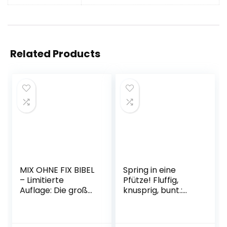
Related Products
MIX OHNE FIX BIBEL
Spring in eine
– Limitierte
Pfütze! Fluffig,
Auflage: Die große
knusprig, bunt.:
Rezeptsammlung
Rezepte, die Spaß
für den Thermomix
machen von
Gebundene
Viktoria Sarina