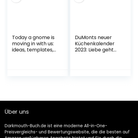
Ausgabe, 144
farbige Seiten, mit
Fotos
Today a gnome is
DuMonts neuer
moving in with us:
Küchenkalender
ideas, templates,
2023: Liebe geht
pranks and stories
durch den Magen
all about the
Unbekannter
fairytale gnome
Einband –
door. The ideal
Wandkalender, 1.
book for Advent
April 2022
and Christmas
with the family
Paperback –
Advent calendar,
Über uns
September 17, 2021
Darkmouth-Buch.de ist eine moderne All-in-One-
Preisvergleichs- und Bewertungswebsite, die die besten auf