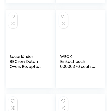
Ausgabe – 17.
(Spring in eine
November 2022
Pfütze: von Viktoria
Sarina)
Gebundene
Ausgabe – 25.
Februar 2022
Sauerländer
WECK
BBCrew Dutch
Einkochbuch
Oven: Rezepte,
00006376 deutsch,
Tipps und heiße
Buch zum
Kohlen
Haltbarmachen
Gebundene
von Lebensmittel,
Ausgabe – 28. Juni
Einmachen von
2018
Obst & Gemüse,
Anleitung zum
Einkochen,
gebundene