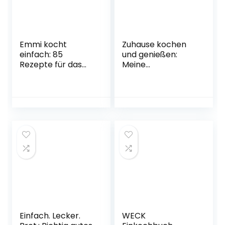
Emmi kocht
Zuhause kochen
einfach: 85
und genießen:
Rezepte für das
Meine
ganze Jahr: Das 2.
Lieblingsrezepte
Buch zum
aus der
erfolgreichen Blog
Sterneküche – von
emmikochteinfach
einfach bis
.de. Saisonal und
raffiniert
regional kochen.
Gebundene
Herausnehmbarer
Ausgabe – 25.
Saisonkalender für
Oktober 2021
Gemüse, Obst,
Salat, Kräuter
Gebundene
Ausgabe – 18.
Oktober 2022
Einfach. Lecker.
WECK