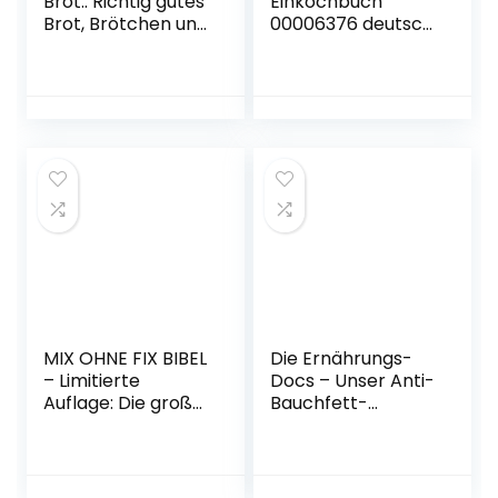
Brot.: Richtig gutes
Einkochbuch
Brot, Brötchen und
00006376 deutsch,
Gebäck. Das
Buch zum
Brotbackbuch für
Haltbarmachen
Anfänger und
von Lebensmittel,
Hobbybäcker. 60
Einmachen von
gelingsichere
Obst & Gemüse,
Rezepte. Easy zu
Anleitung zum
Hause selbst
Einkochen,
gemacht.
gebundene
Knusprig, kross und
Ausgabe, 144
lecker Gebundene
farbige Seiten, mit
Ausgabe – 15.
Fotos
November 2022
MIX OHNE FIX BIBEL
Die Ernährungs-
– Limitierte
Docs – Unser Anti-
Auflage: Die große
Bauchfett-
Rezeptsammlung
Programm:
für den Thermomix
Gesund und fit mit
Gebundene
einer schlanken
Ausgabe – 17.
Körpermitte