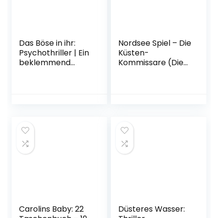
Das Böse in ihr:
Nordsee Spiel – Die
Psychothriller | Ein
Küsten-
beklemmend
Kommissare (Die
guter Thriller,
Nordsee-
spannend bis zum
Kommissare, Band
Schluss
9) Taschenbuch –
Taschenbuch – 2.
19. September
September 2019
2022
Carolins Baby: 22
Düsteres Wasser: