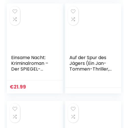
Einsame Nacht:
Auf der Spur des
Kriminalroman –
Jägers (Ein Jan-
Der SPIEGEL-
Tommen-Thriller,
Bestseller #1 (Die
Band 9)
Kate-Linville-Reihe
Taschenbuch – 27.
4) Kindle Ausgabe
September 2022
€
21.99