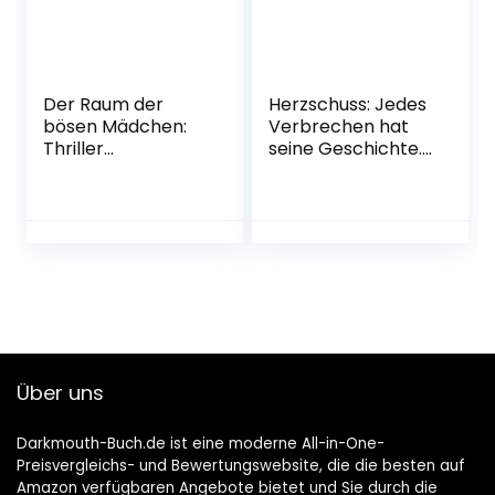
Der Raum der
Herzschuss: Jedes
bösen Mädchen:
Verbrechen hat
Thriller
seine Geschichte.
Taschenbuch – 26.
Kriminalroman (Ein
Oktober 2022
Wallner &
Kreuthner Krimi,
Band 10)
Broschiert – 2.
November 2022
Über uns
Darkmouth-Buch.de ist eine moderne All-in-One-
Preisvergleichs- und Bewertungswebsite, die die besten auf
Amazon verfügbaren Angebote bietet und Sie durch die