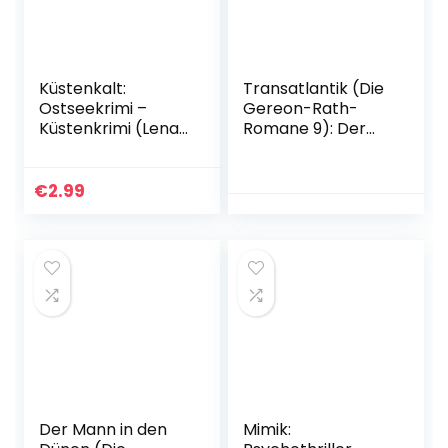
Küstenkalt:
Transatlantik (Die
Ostseekrimi –
Gereon-Rath-
Küstenkrimi (Lena
Romane 9): Der
und Mads
neunte Rath-
Johannsen
Roman | Vom
ermitteln 7) Kindle
Autor der
€
2.99
Ausgabe
Romanvorlage zu
Babylon Berlin
Gebundene
Ausgabe – 27.
Oktober 2022
Der Mann in den
Mimik: