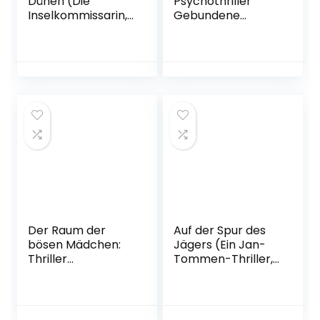
Dünen (Die
Psychothriller
Inselkommissarin,
Gebundene
Band 9)
Ausgabe – 25.
Taschenbuch – 21.
Oktober 2022
Juni 2022
Der Raum der
Auf der Spur des
bösen Mädchen:
Jägers (Ein Jan-
Thriller
Tommen-Thriller,
Taschenbuch – 26.
Band 9)
Oktober 2022
Taschenbuch – 27.
September 2022