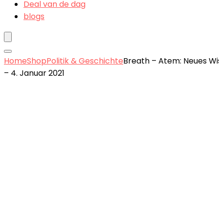
Deal van de dag
blogs
Home
Shop
Politik & Geschichte
Breath – Atem: Neues W
– 4. Januar 2021