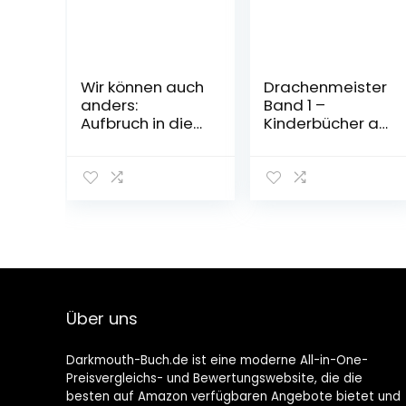
Wir können auch
Drachenmeister
anders:
Band 1 –
Aufbruch in die
Kinderbücher ab
Welt von
6-8 Jahre
morgen | Das
(Erstleser
neue Buch der
Mädchen
Bestsellerautori
Jungen):
n Maja Göpel
Kinderbcher ab
Gebundene
6-8 Jahre
Ausgabe – 1.
(Erstleser
September 2022
Mädchen
Jungen)
Gebundene
Über uns
Ausgabe –
Illustriert, 31. Mai
2018
Darkmouth-Buch.de ist eine moderne All-in-One-
Preisvergleichs- und Bewertungswebsite, die die
besten auf Amazon verfügbaren Angebote bietet und