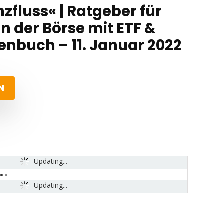
nzfluss« | Ratgeber für
n der Börse mit ETF &
enbuch – 11. Januar 2022
N
Updating...
Updating...