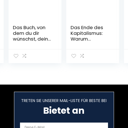
Das Buch, von
Das Ende des
dem du dir
Kapitalismus:
wünschst, deine
Warum
Eltern hätten es
Wachstum und
gelesen: (und
Klimaschutz
deine Kinder
nicht vereinbar
werden froh
sind – und wie
sein, wenn du es
wir in Zukunft
gelesen hast) |
leben werden
Erweiterte
Gebundene
Ausgabe des
Ausgabe – 8.
Bestsellers mit
September 2022
einem
TRETEN SIE UNSERER MAIL-LISTE FÜR BESTE BEI
exklusiven neuen
Kapitel
Bietet an
Taschenbuch –
18. Oktober 2021