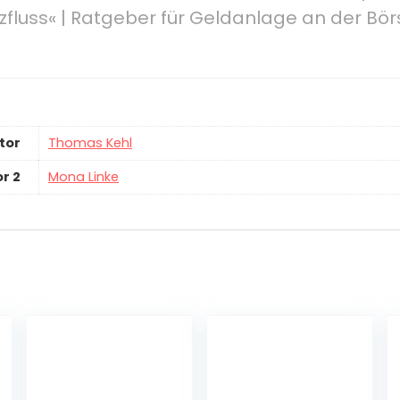
luss« | Ratgeber für Geldanlage an der Börs
tor
Thomas Kehl
r 2
Mona Linke