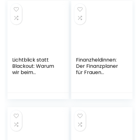
Lichtblick statt
Finanzheldinnen:
Blackout: Warum
Der Finanzplaner
wir beim
für Frauen
Weltverbessern
Gebundene
neu denken
Ausgabe – 21.
müssen Broschiert
September 2020
– 21. September
2022