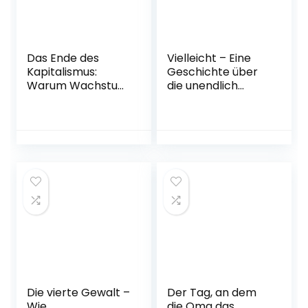
Das Ende des
Vielleicht – Eine
Kapitalismus:
Geschichte über
Warum Wachstum
die unendlich
und Klimaschutz
vielen Begabungen
nicht vereinbar
in jedem von uns:
sind – und wie wir
Das besondere
in Zukunft leben
Kinderbuch
werden
(Geschenkbuch
Gebundene
Mädchen und
Ausgabe – 8.
Jungen)
September 2022
Gebundene
Ausgabe – 16.
September 2019
Die vierte Gewalt –
Der Tag, an dem
Wie
die Oma das