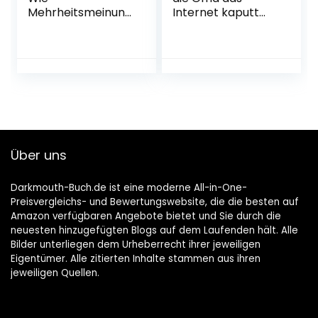
Mehrheitsmeinung
Internet kaputt
gemacht wird,
gemacht hat
auch wenn sie
Gebundene
keine ist
Ausgabe – 28. Juni
Gebundene
2018
Ausgabe – 28.
September 2022
Über uns
Darkmouth-Buch.de ist eine moderne All-in-One-
Preisvergleichs- und Bewertungswebsite, die die besten auf
Amazon verfügbaren Angebote bietet und Sie durch die
neuesten hinzugefügten Blogs auf dem Laufenden hält. Alle
Bilder unterliegen dem Urheberrecht ihrer jeweiligen
Eigentümer. Alle zitierten Inhalte stammen aus ihren
jeweiligen Quellen.