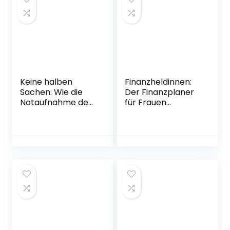
Keine halben
Finanzheldinnen:
Sachen: Wie die
Der Finanzplaner
Notaufnahme den
für Frauen
Blick aufs Leben
Gebundene
verändert | Doc
Ausgabe – 21.
Caro erzählt neue
September 2020
packende
Geschichten aus
dem Leben einer
Notärztin
Broschiert – 26.
Oktober 2022