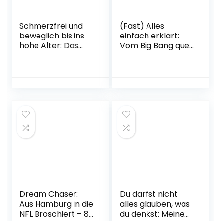
Schmerzfrei und
(Fast) Alles
beweglich bis ins
einfach erklärt:
hohe Alter: Das
Vom Big Bang quer
große Selbsthilfe-
durch die
Buch nach der
Weltgeschichte
Liebscher &
bis zum Ende des
Bracht-Methode –
Universums | Der
Das
Spiegel-Bestseller
Übungsprogramm
vom Grimme-
für den ganzen
Online-Preisträger
Körper Broschiert
und Welterklärer
– 13. Oktober 2022
auf TikTok
Broschiert – 4.
Oktober 2022
Dream Chaser:
Du darfst nicht
Aus Hamburg in die
alles glauben, was
NFL Broschiert – 8.
du denkst: Meine