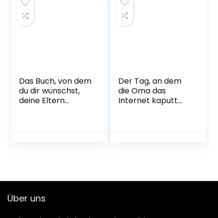
Das Buch, von dem
Der Tag, an dem
du dir wünschst,
die Oma das
deine Eltern
Internet kaputt
hätten es gelesen:
gemacht hat
(und deine Kinder
Gebundene
werden froh sein,
Ausgabe – 28. Juni
wenn du es
2018
gelesen hast) |
Erweiterte
Ausgabe des
Bestsellers mit
einem exklusiven
Über uns
neuen Kapitel
Taschenbuch – 18.
Oktober 2021