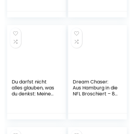
in jedem von uns:
(Erstleser
Das besondere
Mädchen Jungen):
Kinderbuch
Kinderbcher ab 6-
(Geschenkbuch
8 Jahre (Erstleser
Mädchen und
Mädchen Jungen)
Jungen)
Gebundene
Gebundene
Ausgabe –
Ausgabe – 16.
Illustriert, 31. Mai
September 2019
2018
Du darfst nicht
Dream Chaser:
alles glauben, was
Aus Hamburg in die
du denkst: Meine
NFL Broschiert – 8.
Depression | Der
November 2022
SPIEGEL-Bestseller
#1 Gebundene
Ausgabe – 10. März
2022