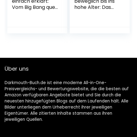
einfach erklärt:
beweglich bis ins
Vom Big Bang quer
hohe Alter: Das
durch die
große Selbsthilfe-
Weltgeschichte
Buch nach der
bis zum Ende des
Liebscher &
Universums | Der
Bracht-Methode –
Spiegel-Bestseller
Das
vom Grimme-
Übungsprogramm
Online-Preisträger
für den ganzen
und Welterklärer
Körper Broschiert
auf TikTok
– 13. Oktober 2022
Über uns
Broschiert – 4.
Oktober 2022
Darkmouth-Buch.de ist eine moderne All-in-One-
Preisvergleichs- und Bewertungswebsite, die die besten auf
Amazon verfügbaren Angebote bietet und Sie durch die
neuesten hinzugefügten Blogs auf dem Laufenden hält. Alle
Bilder unterliegen dem Urheberrecht ihrer jeweiligen
Eigentümer. Alle zitierten Inhalte stammen aus ihren
jeweiligen Quellen.