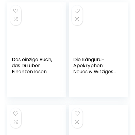
Das einzige Buch,
Die Känguru-
das Du über
Apokryphen:
Finanzen lesen
Neues & Witziges
solltest: Der
vom Känguru (Die
entspannte Weg
Känguru-Werke,
zum Vermögen –
Band 4)
Von den Machern
Taschenbuch – 12.
des YouTube-
Oktober 2018
Erfolgs
»Finanzfluss« |
Ratgeber für
Geldanlage an der
Börse mit ETF &