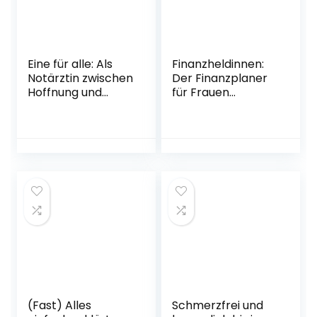
Aktien
Taschenbuch – 11.
Januar 2022
Eine für alle: Als
Finanzheldinnen:
Notärztin zwischen
Der Finanzplaner
Hoffnung und
für Frauen
Wirklichkeit | Doc
Gebundene
Caro erzählt
Ausgabe – 21.
packende
September 2020
Geschichten aus
dem Alltag in der
Notaufnahme
Broschiert – 27.
Oktober 2021
(Fast) Alles
Schmerzfrei und