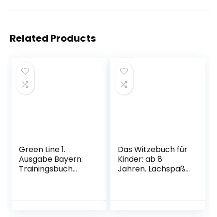
Related Products
Green Line 1.
Das Witzebuch für
Ausgabe Bayern:
Kinder: ab 8
Trainingsbuch
Jahren. Lachspaß
Schulaufgaben,
für die ganze
Heft mit Lösungen
Familie! 666
und
Kinderwitze,
Mediensammlung
Scherzfragen,