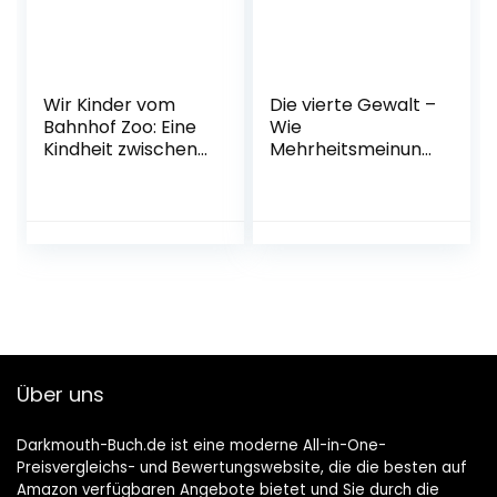
Wir Kinder vom
Die vierte Gewalt –
Bahnhof Zoo: Eine
Wie
Kindheit zwischen
Mehrheitsmeinung
Heroin und
gemacht wird,
Kinderstrich –
auch wenn sie
nach einer wahren
keine ist
Geschichte
Gebundene
Taschenbuch – 31.
Ausgabe – 28.
August 2017
September 2022
Über uns
Darkmouth-Buch.de ist eine moderne All-in-One-
Preisvergleichs- und Bewertungswebsite, die die besten auf
Amazon verfügbaren Angebote bietet und Sie durch die