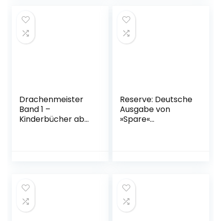
Klasse 5 (Green
Zungenbrecher
Line. Ausgabe für
und mehr!
Bayern ab 2017)
Taschenbuch – 30.
Oktober 2019
Drachenmeister
Reserve: Deutsche
Band 1 –
Ausgabe von
Kinderbücher ab
»Spare«
6-8 Jahre
Gebundene
(Erstleser
Ausgabe – 10.
Mädchen Jungen):
Januar 2023
Kinderbcher ab 6-
8 Jahre (Erstleser
Mädchen Jungen)
Gebundene
Ausgabe –
Illustriert, 31. Mai
2018