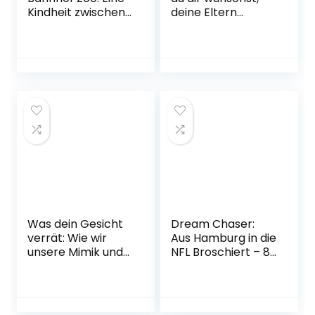
Kindheit zwischen
deine Eltern
Heroin und
hätten es gelesen:
Kinderstrich –
(und deine Kinder
nach einer wahren
werden froh sein,
Geschichte
wenn du es
Taschenbuch – 31.
gelesen hast) |
August 2017
Erweiterte
Ausgabe des
Bestsellers mit
einem exklusiven
neuen Kapitel
Taschenbuch – 18.
Oktober 2021
Was dein Gesicht
Dream Chaser:
verrät: Wie wir
Aus Hamburg in die
unsere Mimik und
NFL Broschiert – 8.
verborgene
November 2022
Körpersignale
entschlüsseln |
»Dirk Eilert ist ein