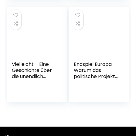
genialer
Menschenleser.«
Sebastian Fitzek
Gebundene
Ausgabe – 4.
Oktober 2022
Vielleicht – Eine
Endspiel Europa:
Geschichte über
Warum das
die unendlich
politische Projekt
vielen Begabungen
Europa
in jedem von uns:
gescheitert ist und
Das besondere
wie wir wieder
Kinderbuch
davon träumen
(Geschenkbuch
können
Mädchen und
Gebundene
Jungen)
Ausgabe – 24.
Gebundene
Oktober 2022
Ausgabe – 16.