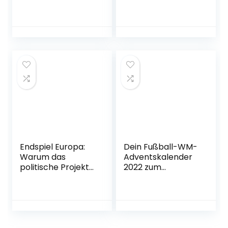
durch die
gemacht hat
Weltgeschichte
Gebundene
bis zum Ende des
Ausgabe – 28. Juni
Universums | Der
2018
Spiegel-Bestseller
vom Grimme-
Online-Preisträger
und Welterklärer
auf TikTok
Broschiert – 4.
Oktober 2022
Endspiel Europa:
Dein Fußball-WM-
Warum das
Adventskalender
politische Projekt
2022 zum
Europa
Mitmachen: 35
gescheitert ist und
Tage geballter
wie wir wieder
Fußballspaß mit
davon träumen
Fakten, Quizfragen
können
und Tipps rund um