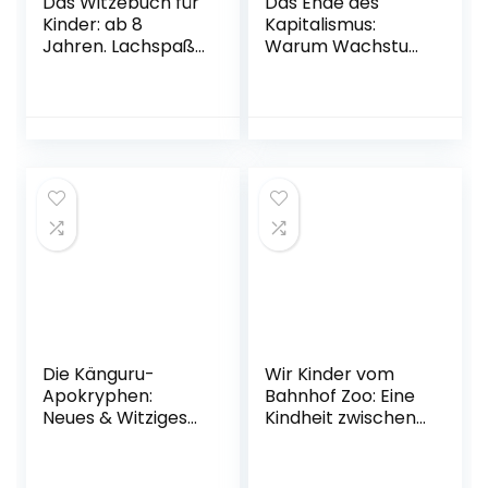
Das Witzebuch für
Das Ende des
Kinder: ab 8
Kapitalismus:
Jahren. Lachspaß
Warum Wachstum
für die ganze
und Klimaschutz
Familie! 666
nicht vereinbar
Kinderwitze,
sind – und wie wir
Scherzfragen,
in Zukunft leben
Zungenbrecher
werden
und mehr!
Gebundene
Taschenbuch – 30.
Ausgabe – 8.
Oktober 2019
September 2022
Die Känguru-
Wir Kinder vom
Apokryphen:
Bahnhof Zoo: Eine
Neues & Witziges
Kindheit zwischen
vom Känguru (Die
Heroin und
Känguru-Werke,
Kinderstrich –
Band 4)
nach einer wahren