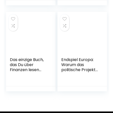
Taschenbuch – 12.
Geschichte
Oktober 2018
Taschenbuch – 31.
August 2017
Das einzige Buch,
Endspiel Europa:
das Du über
Warum das
Finanzen lesen
politische Projekt
solltest: Der
Europa
entspannte Weg
gescheitert ist und
zum Vermögen –
wie wir wieder
Von den Machern
davon träumen
des YouTube-
können
Erfolgs
Gebundene
»Finanzfluss« |
Ausgabe – 24.
Ratgeber für
Oktober 2022