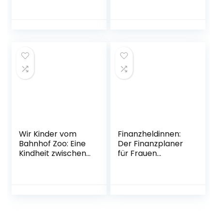
neu denken
SPIEGEL-Bestseller
müssen Broschiert
#1 Gebundene
– 21. September
Ausgabe – 10. März
2022
2022
Wir Kinder vom
Finanzheldinnen:
Bahnhof Zoo: Eine
Der Finanzplaner
Kindheit zwischen
für Frauen
Heroin und
Gebundene
Kinderstrich –
Ausgabe – 21.
nach einer wahren
September 2020
Geschichte
Taschenbuch – 31.
August 2017