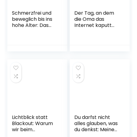
Schmerzfrei und
Der Tag, an dem
beweglich bis ins
die Oma das
hohe Alter: Das
Internet kaputt
große Selbsthilfe-
gemacht hat
Buch nach der
Gebundene
Liebscher &
Ausgabe – 28. Juni
Bracht-Methode –
2018
Das
Übungsprogramm
für den ganzen
Körper Broschiert
– 13. Oktober 2022
Lichtblick statt
Du darfst nicht
Blackout: Warum
alles glauben, was
wir beim
du denkst: Meine
Weltverbessern
Depression | Der