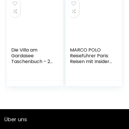
Ausschneiden als
Taschenbuch – 7.
Nikolaus
Juni 2017
Bastelbuch
Geschenk für
Jungen und
Mädchen, ohne
Prickelset
Taschenbuch – 26.
Oktober 2022
Die Villa am
MARCO POLO
Gardasee
Reiseführer Paris:
Taschenbuch – 23.
Reisen mit Insider-
August 2021
Tipps. Inkl.
kostenloser
Touren-App
Taschenbuch – 23.
Juni 2020
Über uns