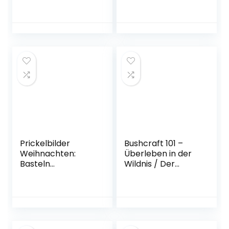
der
September 2022
Prickelbilder
Bushcraft 101 –
Weihnachten:
Überleben in der
Basteln
Wildnis / Der
Weihnachten für
ultimative Survival
Kinder ab 3 Jahren
Praxisführer:
mit 50
Überlebenstechni
Prickelvorlagen
ken,
zum Malen,
Extremsituationen,
Prickeln,
Outdoor