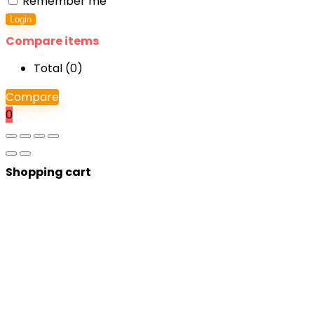
Remember me
Login
Compare items
Total (
0
)
Compare
0
Shopping cart