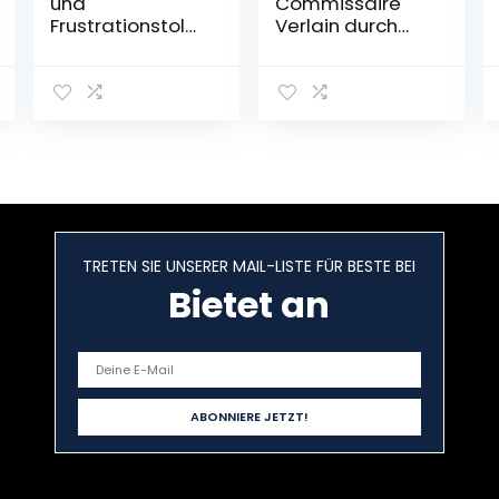
und
Commissaire
Frustrationstoler
Verlain durch
anz bei Hunden
Frankreichs
– Mit 124
kulinarischen
einfachen
Südwesten. Das
Übungen zu
Aquitaine-
einem
Kochbuch
gelassenen und
Gebundene
glücklichen
Ausgabe – 4.
Zusammenlebe
Oktober 2022
n mit Ihrem
Hund
TRETEN SIE UNSERER MAIL-LISTE FÜR BESTE BEI
Taschenbuch –
9. Juli 2022
Bietet an