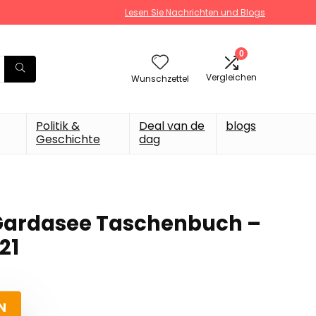
Lesen Sie Nachrichten und Blogs
0
Vergleichen
Wunschzettel
Politik &
Deal van de
blogs
Geschichte
dag
 Gardasee Taschenbuch –
21
N