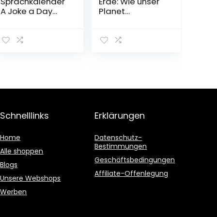
Sprachkalender
Erde: Wie unser
A Joke a Day
Planet
2023:
funktioniert
Tagesabreißkal
Gebundene
ender
Ausgabe – 5.
November 2022
Schnelllinks
Erklärungen
Home
Datenschutz-
Bestimmungen
Alle shoppen
Geschäftsbedingungen
Blogs
Affiliate-Offenlegung
Unsere Webshops
Werben