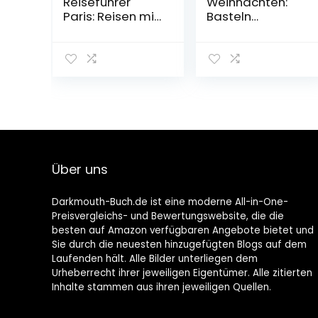
Reiseführer
Weihnachten:
Paris: Reisen mit
Basteln
Insider-Tipps.
Weihnachten für
Inkl. kostenloser
Kinder ab 3
Touren-App
Jahren mit 50
Taschenbuch –
Prickelvorlagen
23. Juni 2020
zum Malen,
Prickeln,
Ausschneiden
als Nikolaus
Bastelbuch
Geschenk für
Über uns
Jungen und
Mädchen, ohne
Prickelset
Darkmouth-Buch.de ist eine moderne All-in-One-
Taschenbuch –
Preisvergleichs- und Bewertungswebsite, die die
26. Oktober 2022
besten auf Amazon verfügbaren Angebote bietet und
Sie durch die neuesten hinzugefügten Blogs auf dem
Laufenden hält. Alle Bilder unterliegen dem
Urheberrecht ihrer jeweiligen Eigentümer. Alle zitierten
Inhalte stammen aus ihren jeweiligen Quellen.