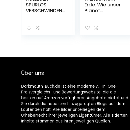
SPURLOS
Erde: Wie unser
VERSCHWINDEN
Planet
LASSEN FÜR
funktioniert
ANFÄNGER DER
Gebundene
BESTSELLER:
Ausgabe – 5.
Journal
November 2022
Notizbuch
punktiert |
Tagebuch |
Lustige
Geschenke für
Männer |
Über uns
Geschenk für … |
Geschenkideen
Chef | Anti
Darkmouth-Buch.de ist eine moderne All-in-One-
Stress | Kollegin
Preisvergleichs- und Bewertungswebsite, die die
Taschenbuch –
besten auf Amazon verfügbaren Angebote bietet und
17. August 2020
Sie durch die neuesten hinzugefügten Blogs auf dem
Laufenden hält. Alle Bilder unterliegen dem
Urheberrecht ihrer jeweiligen Eigentümer. Alle zitierten
Inhalte stammen aus ihren jeweiligen Quellen.