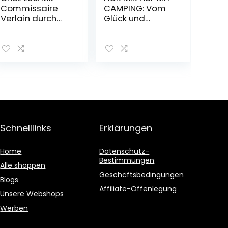
Commissaire
CAMPING: Vom
Verlain durch
Glück und
Frankreichs
Scheitern in der
kulinarischen
Stellplatzgemei
Südwesten. Das
nschaft
Aquitaine-
Taschenbuch –
Kochbuch
15. Dezember
Gebundene
2020
Ausgabe – 4.
Oktober 2022
Schnelllinks
Erklärungen
Home
Datenschutz-
Bestimmungen
Alle shoppen
Geschäftsbedingungen
Blogs
Affiliate-Offenlegung
Unsere Webshops
Werben