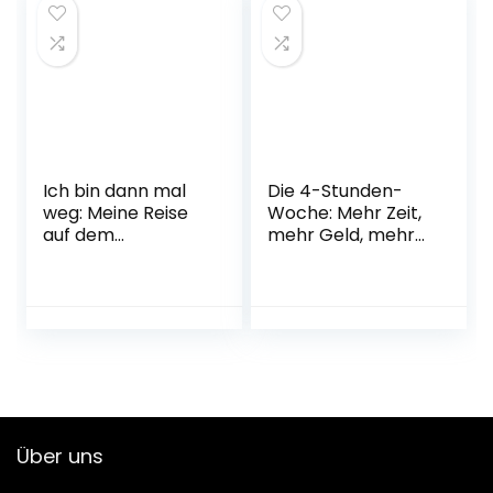
Ausgabe – 4.
Oktober 2022
Ich bin dann mal
Die 4-Stunden-
weg: Meine Reise
Woche: Mehr Zeit,
auf dem
mehr Geld, mehr
Jakobsweg | Der
Leben | Der Welt-
SPIEGEL-Bestseller
Besteller für eine
#1 Taschenbuch –
geniale Work-Life-
1. April 2009
Balance,
ortsunabhängiges
Arbeiten und ein
fantastisches
Leben
Taschenbuch – 10.
Über uns
Juli 2015