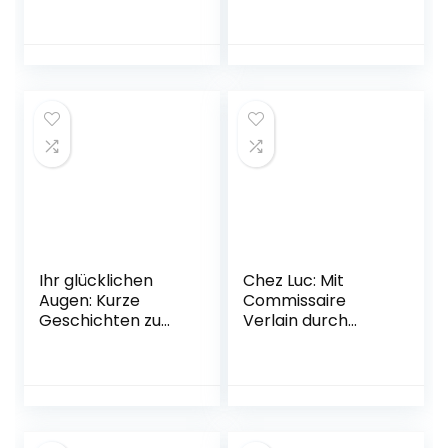
Ausgabe – 28.
September 2022
September 2022
Ihr glücklichen
Chez Luc: Mit
Augen: Kurze
Commissaire
Geschichten zu
Verlain durch
weiten Reisen
Frankreichs
Gebundene
kulinarischen
Ausgabe – 22.
Südwesten. Das
August 2022
Aquitaine-
Kochbuch
Gebundene