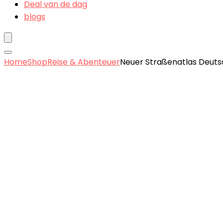
Deal van de dag
blogs
Home
Shop
Reise & Abenteuer
Neuer Straßenatlas Deutsch