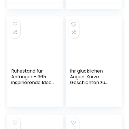
Übungen zu einem
7) Taschenbuch –
gelassenen und
23. März 2022
glücklichen
Zusammenleben
mit Ihrem Hund
Taschenbuch – 9.
Juli 2022
Ruhestand für
Ihr glücklichen
Anfänger – 365
Augen: Kurze
inspirierende Ideen
Geschichten zu
für das erste Jahr
weiten Reisen
der Rente
Gebundene
Taschenbuch – 23.
Ausgabe – 22.
August 2021
August 2022