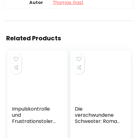
Autor
Thomas Gast
Related Products
Impulskontrolle
Die
und
verschwundene
Frustrationstolera
Schwester: Roman
nz bei Hunden –
(Die sieben
Mit 124 einfachen
Schwestern, Band