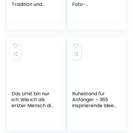
Tradition und
Foto-
Moderne – Unser
Wandkalender
Alltag im reichsten
über die
Land der Welt
atemberaubende
Broschiert – 20.
Natur unserer
April 2021
Erde. Panorama
Querformat: 58×39
cm. Kalender –
Posterkalender, 1.
April 2022
Das Limit bin nur
Ruhestand für
ich: Wie ich als
Anfänger – 365
erster Mensch die
inspirierende Ideen
Welt im Triathlon
für das erste Jahr
umrundete –
der Rente
SPIEGEL-Bestseller
Taschenbuch – 23.
(POLYGLOTT
August 2021