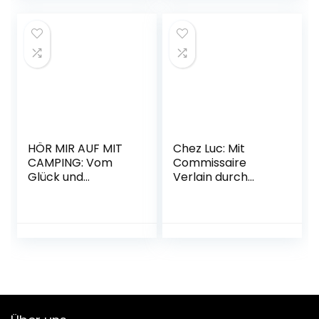
Abenteuer und
Reiseberichte)
Taschenbuch – 1.
Dezember 2021
HÖR MIR AUF MIT
Chez Luc: Mit
CAMPING: Vom
Commissaire
Glück und
Verlain durch
Scheitern in der
Frankreichs
Stellplatzgemeins
kulinarischen
chaft
Südwesten. Das
Taschenbuch – 15.
Aquitaine-
Dezember 2020
Kochbuch
Gebundene
Ausgabe – 4.
Oktober 2022