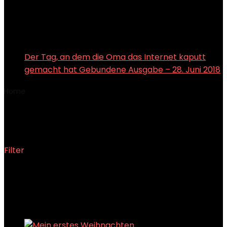
Der Tag, an dem die Oma das Internet kaputt
gemacht hat Gebundene Ausgabe – 28. Juni 2018
Home
Product Autor
School Factory
School Factory
Filter
Showing the single result
Added to wishlist
Removed from wishlist
0
Add to compare