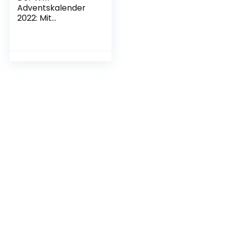
Adventskalender
2022: Mit
spannenden
Fakten, großem
WM-Quiz, Tipps und
Spielplan | 35 x
geballter
Fußballspaß vom
20.11. – 24.12.
Taschenbuch – 14.
September 2022