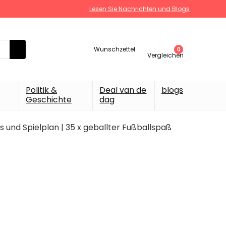
Lesen Sie Nachrichten und Blogs
Wunschzettel
0
Vergleichen
Politik &
Deal van de
blogs
Geschichte
dag
nd Spielplan | 35 x geballter Fußballspaß