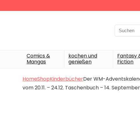
Search
for:
Comics &
kochen und
Fantasy 
Mangas
genießen
Fiction
Home
Shop
Kinderbücher
Der WM-Adventskalende
vom 20.11. – 24.12. Taschenbuch – 14. Septembe