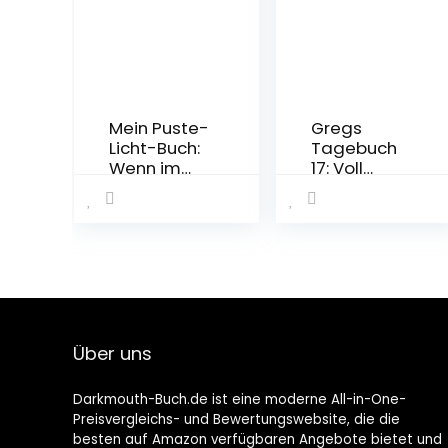
Mein Puste-
Gregs
Licht-Buch:
Tagebuch
Wenn im
17: Voll
Dunkeln
aufgedreht
Sterne
!
funkeln:
Gebundene
Gute-
Ausgabe –
Nacht-Buch
7.
mit Puste-
November
Licht und
2022
LED-
Lämpchen,
Über uns
Mitmachbu
ch für
Darkmouth-Buch.de ist eine moderne All-in-One-
Kinder ab 18
Preisvergleichs- und Bewertungswebsite, die die
Monaten
besten auf Amazon verfügbaren Angebote bietet und