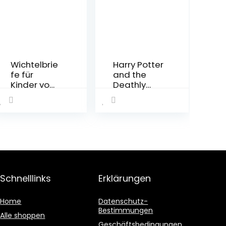
Wichtelbrie
Harry Potter
fe für
and the
Kinder vom
Deathly
kleinen
Hallows
Wichtel
(Harry
hinter der
Potter Book
magischen
7)
Wichteltür:
Paperback
Fertige
– April 22,
Weihnachts
2011
wichtel
Briefe,
Schnelllinks
Erklärungen
Schaberna
ck Ideen
Home
Datenschutz-
und eine
Bestimmungen
Wichtelges
Alle shoppen
Geschäftsbedingungen