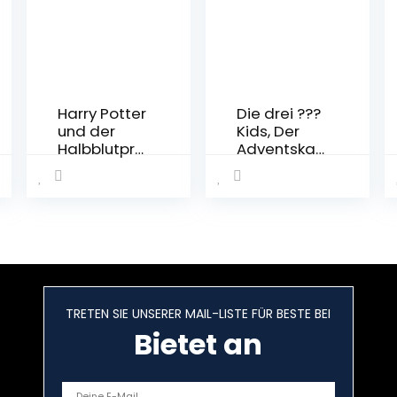
Harry Potter
Die drei ???
und der
Kids, Der
Halbblutpri
Adventskal
nz (Harry
ender: 24
Potter 6):
Tage
Ausgezeich
Weihnachts
net mit
spuk. Extra:
dem British
Stickerbog
Book
en
Award,
Gebundene
Book of the
Ausgabe –
Year 2006
19.
TRETEN SIE UNSERER MAIL-LISTE FÜR BESTE BEI
und dem
September
Bietet an
Deutschen
2022
Phantastik-
Preis 2006,