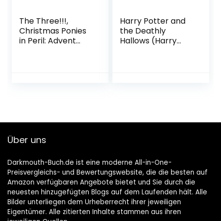
The Three!!!,
Harry Potter and
Christmas Ponies
the Deathly
in Peril: Advent
Hallows (Harry
Calendar Book
Potter Book 7)
Hardcover –
Paperback – April
September 19,
22, 2011
2022
Über uns
Darkmouth-Buch.de ist eine moderne All-in-One-
Preisvergleichs- und Bewertungswebsite, die die besten auf
Amazon verfügbaren Angebote bietet und Sie durch die
neuesten hinzugefügten Blogs auf dem Laufenden hält. Alle
Bilder unterliegen dem Urheberrecht ihrer jeweiligen
Eigentümer. Alle zitierten Inhalte stammen aus ihren