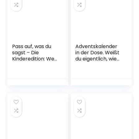
Pass auf, was du
Adventskalender
sagst – Die
in der Dose. Weißt
Kinderedition: Wer
du eigentlich, wie
bei diesem Spiel
lieb ich dich hab?:
»Ja«, »Nein« oder
Adventskalender
»Vielleicht« sagt,
verliert! Karten –
15. Juni 2021