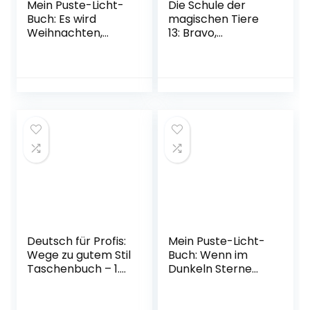
Mein Puste-Licht-
Die Schule der
Buch: Es wird
magischen Tiere
Weihnachten,
13: Bravo,
kleine Maus:
bravissimo! (13)
Weihnachtsbilderb
Gebundene
uch zum
Ausgabe – 22.
Mitmachen für
Oktober 2022
Kinder ab 18
Monaten mit
Puste-Licht und
LED-Lämpchen
Gebundene
Ausgabe – 26.
September 2020
Deutsch für Profis:
Mein Puste-Licht-
Wege zu gutem Stil
Buch: Wenn im
Taschenbuch – 1.
Dunkeln Sterne
Januar 2001
funkeln: Gute-
Nacht-Buch mit