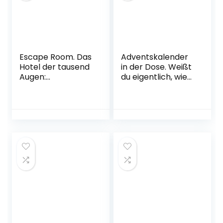
Escape Room. Das
Adventskalender
Hotel der tausend
in der Dose. Weißt
Augen:
du eigentlich, wie
Adventskalender
lieb ich dich hab?:
zum Aufschneiden
Adventskalender
| Das Original: Der
neue Escape-
Room-
Adventskalender
für Erwachsene
von Eva Eich
Gebundene
Ausgabe – 14.
September 2022