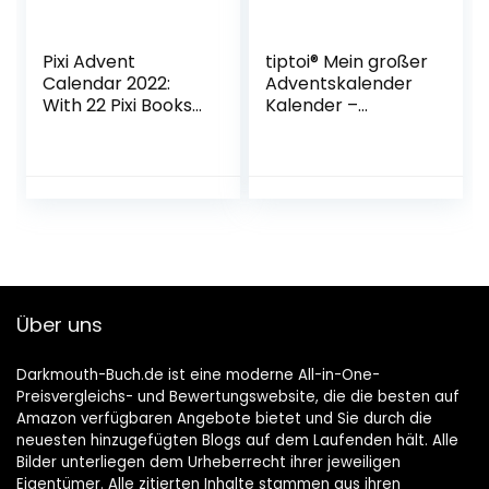
Pixi Advent
tiptoi® Mein großer
Calendar 2022:
Adventskalender
With 22 Pixi Books
Kalender –
and 2 Maxi Pixi
Adventskalender, 1.
Juli 2022
Über uns
Darkmouth-Buch.de ist eine moderne All-in-One-
Preisvergleichs- und Bewertungswebsite, die die besten auf
Amazon verfügbaren Angebote bietet und Sie durch die
neuesten hinzugefügten Blogs auf dem Laufenden hält. Alle
Bilder unterliegen dem Urheberrecht ihrer jeweiligen
Eigentümer. Alle zitierten Inhalte stammen aus ihren