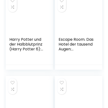
Harry Potter und
Escape Room. Das
der Halbblutprinz
Hotel der tausend
(Harry Potter 6):
Augen:
Ausgezeichnet mit
Adventskalender
dem British Book
zum Aufschneiden
Award, Book of the
| Das Original: Der
Year 2006 und
neue Escape-
dem Deutschen
Room-
Phantastik-Preis
Adventskalender
2006, Kategorie
für Erwachsene
internationaler
von Eva Eich
Roman
Gebundene
Taschenbuch – 19.
Ausgabe – 14.
März 2010
September 2022