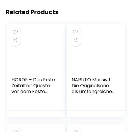
Related Products
HORDE – Das Erste
NARUTO Massiv 1:
Zeitalter: Queste
Die Originalserie
vor dem Feste
als umfangreiche
(HORDE Comic
Sammelbandausg
Band 1) Broschiert
abe! (1)
– 15. November
Taschenbuch – 3.
2022
Oktober 2017