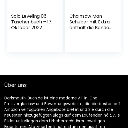
Solo Leveling 06
Chainsaw Man
Taschenbuch – 17.
Schuber mit Extra:
Oktober 2022
enthält die Bände 1
bis 11 Taschenbuch
– 11. Juni 2022
Über uns
Darkmouth-Buch.de ist eine moderne All-in-One-
Preisvergleichs- und Bewertungswebsite, die die besten auf
Amazon verfügbaren Angebote bietet und Sie durch die
neuesten hinzugefügten Blogs auf dem Laufenden hält. Alle
Bilder unterliegen dem Urheberrecht ihrer jeweiligen
Eigentümer. Alle zitierten Inhalte stammen aus ihren