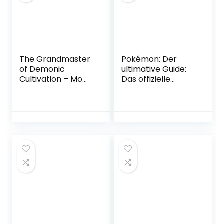
The Grandmaster
Pokémon: Der
of Demonic
ultimative Guide:
Cultivation – Mo
Das offizielle
Dao Zu Shi 01
Handbuch zu den
(Manhua)
ersten 151
Taschenbuch – 9.
Pokémon | Mit
November 2022
coolem Poster