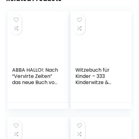
ABBA HALLO!: Nach
Witzebuch für
“Vervirte Zeiten”
Kinder – 333
das neue Buch von
Kinderwitze &
Ralf König
Scherzfragen:
Gebundene
Geschenk für
Ausgabe – 14.
Mädchen und
Februar 2023
Junge ab 8 Jahre,
Witzebuch für
Kinder,
Kinderbücher
Taschenbuch – 12.
November 2019