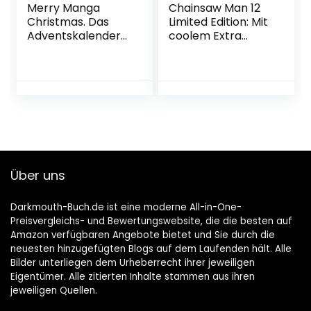
Merry Manga
Chainsaw Man 12
Christmas. Das
Limited Edition: Mit
Adventskalender-
coolem Extra
Buch: 24 Tage
Taschenbuch – 8.
Manga zeichnen
Mai 2023
mit dem Mitmach-
Adventskalender.
24 verschlossene
Seiten zum
Auftrennen, starte
direkt im Buch!
Taschenbuch – 29.
Über uns
September 2022
Darkmouth-Buch.de ist eine moderne All-in-One-
Preisvergleichs- und Bewertungswebsite, die die besten auf
Amazon verfügbaren Angebote bietet und Sie durch die
neuesten hinzugefügten Blogs auf dem Laufenden hält. Alle
Bilder unterliegen dem Urheberrecht ihrer jeweiligen
Eigentümer. Alle zitierten Inhalte stammen aus ihren
jeweiligen Quellen.