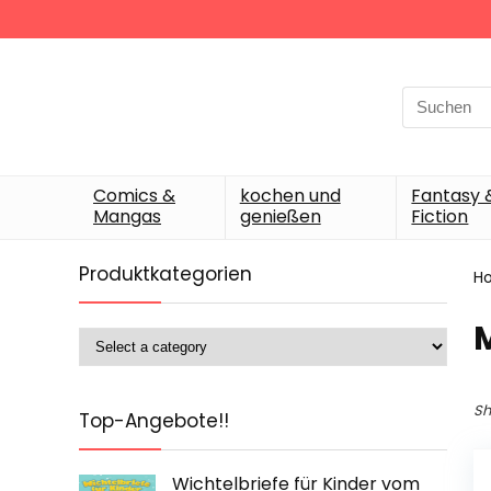
Search
for:
Comics &
kochen und
Fantasy 
Mangas
genießen
Fiction
Produktkategorien
H
M
Sh
Top-Angebote!!
Wichtelbriefe für Kinder vom