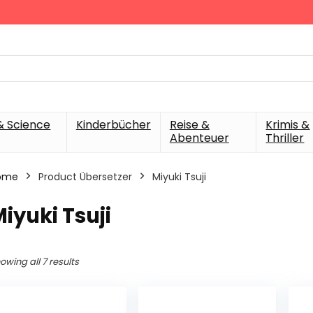
& Science
Kinderbücher
Reise &
Krimis &
Abenteuer
Thriller
ome
Product Übersetzer
Miyuki Tsuji
iyuki Tsuji
owing all 7 results