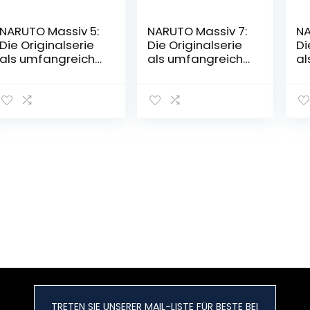
NARUTO Massiv 5:
NARUTO Massiv 7:
NA
Die Originalserie
Die Originalserie
Di
als umfangreiche
als umfangreiche
al
Sammelbandaus
Sammelbandaus
S
gabe! (5)
gabe! (7)
ga
Taschenbuch –
Taschenbuch –
Ta
30. Januar 2018
20. März 2018
30
TRETEN SIE UNSERER MAIL-LISTE FÜR BESTE BEI