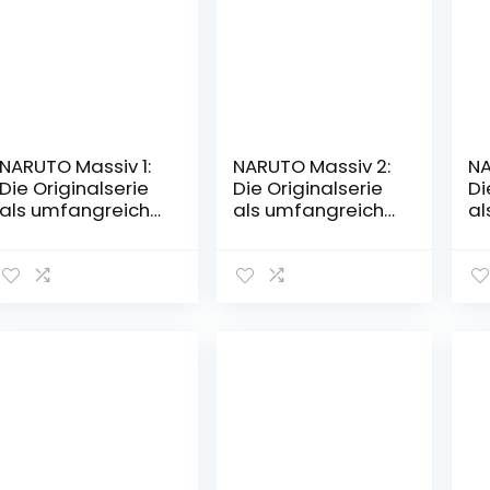
NARUTO Massiv 1:
NARUTO Massiv 2:
NA
Die Originalserie
Die Originalserie
Di
als umfangreiche
als umfangreiche
al
Sammelbandaus
Sammelbandaus
S
gabe! (1)
gabe! (2)
ga
Taschenbuch – 3.
Taschenbuch – 31.
Ta
Oktober 2017
Oktober 2017
28
20