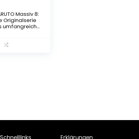
RUTO Massiv 8:
e Originalserie
s umfangreiche
ammelbandaus
be! (8)
schenbuch –
. April 2018
Schnelllinks
Erklärungen