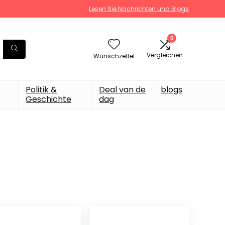
Lesen Sie Nachrichten und Blogs
0
Vergleichen
Wunschzettel
Politik &
Deal van de
blogs
Geschichte
dag