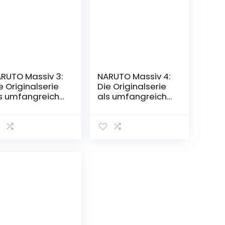
RUTO Massiv 3:
NARUTO Massiv 4:
e Originalserie
Die Originalserie
s umfangreiche
als umfangreiche
ammelbandaus
Sammelbandaus
be! (3)
gabe! (4)
schenbuch –
Taschenbuch – 19.
. November
Dezember 2017
17