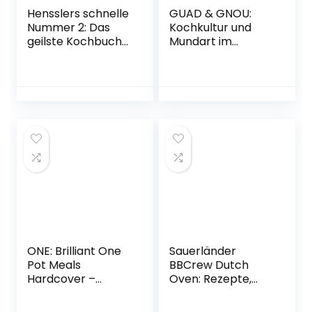
Hensslers schnelle
GUAD & GNOU:
Nummer 2: Das
Kochkultur und
geilste Kochbuch
Mundart im
der Welt (Gräfe
Herzfleck Bayerns
und Unzer
Gebundene
Einzeltitel)
Ausgabe – 1.
Gebundene
Dezember 2022
Ausgabe – 2.
August 2022
ONE: Brilliant One
Sauerländer
Pot Meals
BBCrew Dutch
Hardcover –
Oven: Rezepte,
September 1, 2022
Tipps und heiße
Kohlen