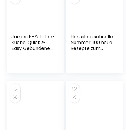
Jamies 5-Zutaten-
Hensslers schnelle
Küche: Quick &
Nummer: 100 neue
Easy Gebundene
Rezepte zum
Ausgabe – 15.
Erfolgsformat
September 2017
(Promi- und
Fernsehköch*inne
n) Gebundene
Ausgabe – 2. März
2021