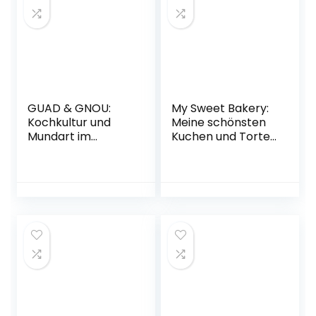
GUAD & GNOU:
My Sweet Bakery:
Kochkultur und
Meine schönsten
Mundart im
Kuchen und Torten
Herzfleck Bayerns
für jeden Anlass
Gebundene
Gebundene
Ausgabe – 1.
Ausgabe – 11.
Dezember 2022
Oktober 2022