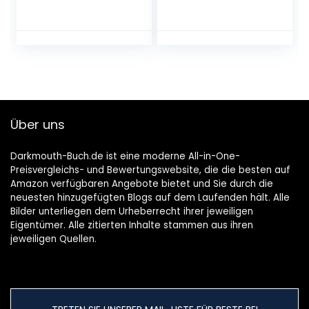
aus der
Buch zum
Sterneküche – von
erfolgreichen Blog
einfach bis
emmikochteinfach
raffiniert
.de. Saisonal und
Gebundene
regional kochen.
Ausgabe – 25.
Herausnehmbarer
Oktober 2021
Saisonkalender für
Gemüse, Obst,
Über uns
Salat, Kräuter
Gebundene
Ausgabe – 18.
Darkmouth-Buch.de ist eine moderne All-in-One-
Oktober 2022
Preisvergleichs- und Bewertungswebsite, die die besten auf
Amazon verfügbaren Angebote bietet und Sie durch die
neuesten hinzugefügten Blogs auf dem Laufenden hält. Alle
Bilder unterliegen dem Urheberrecht ihrer jeweiligen
Eigentümer. Alle zitierten Inhalte stammen aus ihren
jeweiligen Quellen.