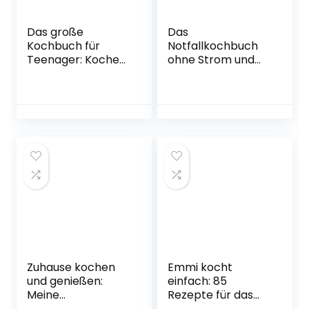
Das große
Das
Kochbuch für
Notfallkochbuch
Teenager: Kochen
ohne Strom und
lernen mit 200
Gas: 1×1 der
einfachen,
Krisenvorsorge:
schnellen und
Einfache und
leckeren Rezepte
schmackhafte
für Teenies,
Rezepte zur
Studenten,
Selbstversorgung
Berufstätige und
– Einkochen,
Anfänger
Konservieren und
Taschenbuch – 17.
Fermentieren um
August 2022
Vorräte haltbar zu
machen
Taschenbuch – 11.
Oktober 2022
Zuhause kochen
Emmi kocht
und genießen:
einfach: 85
Meine
Rezepte für das
Lieblingsrezepte
ganze Jahr: Das 2.