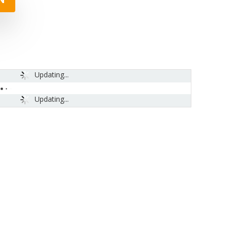
N
Updating...
Updating...