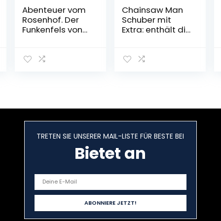
Abenteuer vom
Chainsaw Man
Rosenhof. Der
Schuber mit
Funkenfels von
Extra: enthält die
Viktoria Sarina
Bände 1 bis 11
Gebundene
Taschenbuch –
Ausgabe – 5.
11. Juni 2022
September 2022
TRETEN SIE UNSERER MAIL-LISTE FÜR BESTE BEI
Bietet an