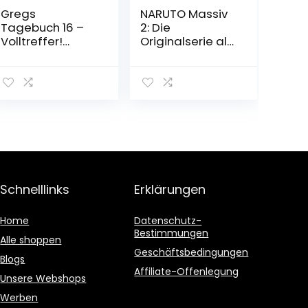
Gregs
NARUTO Massiv
Tagebuch 16 –
2: Die
Volltreffer!
Originalserie als
Gebundene
umfangreiche
Ausgabe – 13.
Sammelbandau
November 2021
sgabe! (2)
Taschenbuch –
31. Oktober 2017
Schnelllinks
Erklärungen
Home
Datenschutz-
Bestimmungen
Alle shoppen
Geschäftsbedingungen
Blogs
Affiliate-Offenlegung
Unsere Webshops
Werben