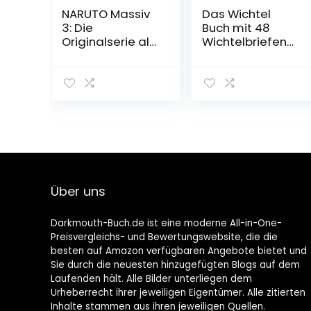
NARUTO Massiv
Das Wichtel
3: Die
Buch mit 48
Originalserie als
Wichtelbriefen
umfangreiche
zum
Sammelbandau
Ausschneiden:
sgabe! (3)
Für die
Taschenbuch –
Wichteltür und
28. November
Adventszeit
2017
Taschenbuch –
15. September
2022
Über uns
Darkmouth-Buch.de ist eine moderne All-in-One-
Preisvergleichs- und Bewertungswebsite, die die
besten auf Amazon verfügbaren Angebote bietet und
Sie durch die neuesten hinzugefügten Blogs auf dem
Laufenden hält. Alle Bilder unterliegen dem
Urheberrecht ihrer jeweiligen Eigentümer. Alle zitierten
Inhalte stammen aus ihren jeweiligen Quellen.