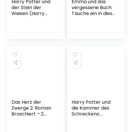
Harry Potter und
Emma und das
der Stein der
vergessene Buch:
Weisen (Harry
Tauche ein in diese
Potter 1): 20 years
fantastische
of magic
Geschichte rund
Gebundene
um die schönsten
Ausgabe – 31.
Liebesromane der
August 2018
Literaturgeschicht
e Taschenbuch –
19. Juni 2019
Das Herz der
Harry Potter und
Zwerge 2: Roman
die Kammer des
Broschiert – 2.
Schreckens:
November 2022
MinaLima-
Ausgabe (Harry
Potter 2): farbig