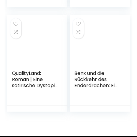
illustrierte
Prachtausgabe
mit Goldprägung
und zauberhaften
Papierkunst-
Elementen zum
Ausklappen
Gebundene
Ausgabe – 22.
Oktober 2022
QualityLand:
Benx und die
Roman | Eine
Rückkehr des
satirische Dystopie
Enderdrachen: Ein
und
Roman aus der
Gesellschaftskritik:
Welt von
Der Spiegel-
Rabaukien, Band 2
Bestseller vom
von DoctorBenx
Erfolgsautor der
Gebundene
Känguru-Werke
Ausgabe – 4.
(dunkle Edition)
Oktober 2022
Taschenbuch – 29.